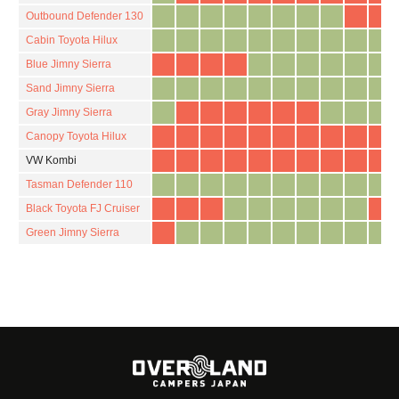
Outbound Defender 130
Cabin Toyota Hilux
Blue Jimny Sierra
Sand Jimny Sierra
Gray Jimny Sierra
Canopy Toyota Hilux
VW Kombi
Tasman Defender 110
Black Toyota FJ Cruiser
Green Jimny Sierra