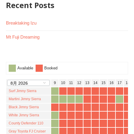
Recent Posts
Breaktaking Izu
Mt Fuji Dreaming
Available
Booked
3
4
5
6
7
8
9
10
11
12
13
14
15
16
17
18
Surf Jimny Sierra
Martini Jimny Sierra
Black Jimny Sierra
White Jimny Sierra
County Defender 110
Gray Toyota FJ Cruiser